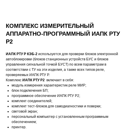
КОМПЛЕКС ИЗМЕРИТЕЛЬНЫЙ
АППАРАТНО-ПРОГРАММНЫЙ ИАПК РТУ
Р2
ИАПК РТУ Р КЭБ-2
используется для проверки блоков электронной
автоблокировки (блоков станционных устройств БУС и блоков
управления сигнальной точкой БУСТ) по всем параметрам в
соответствии с ТУ на эти изделия, а также всех типов реле,
проверяемых ИАПК РТУ Р.
Комплекс
ИАПК РТУ Р2
включает в себя:
модуль измерения характеристик реле МИР;
блок подключения БП;
программное обеспечение ИАПК РТУ Р2;
комплект соединителей;
комплект тест-блоков для самодиагностики и поверки;
световой экран;
персональный компьютер с установленным программным
обеспечением;
принтер.