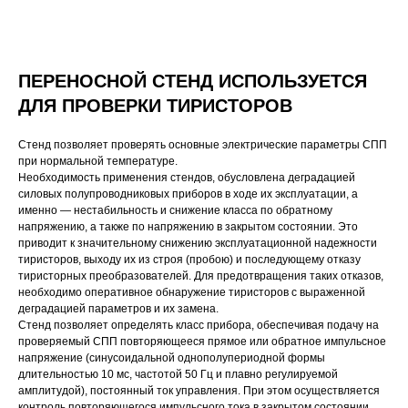
ПЕРЕНОСНОЙ СТЕНД ИСПОЛЬЗУЕТСЯ
ДЛЯ ПРОВЕРКИ ТИРИСТОРОВ
Стенд позволяет проверять основные электрические параметры СПП
при нормальной температуре.
Необходимость применения стендов, обусловлена деградацией
силовых полупроводниковых приборов в ходе их эксплуатации, а
именно — нестабильность и снижение класса по обратному
напряжению, а также по напряжению в закрытом состоянии. Это
приводит к значительному снижению эксплуатационной надежности
тиристоров, выходу их из строя (пробою) и последующему отказу
тиристорных преобразователей. Для предотвращения таких отказов,
необходимо оперативное обнаружение тиристоров с выраженной
деградацией параметров и их замена.
Стенд позволяет определять класс прибора, обеспечивая подачу на
проверяемый СПП повторяющееся прямое или обратное импульсное
напряжение (синусоидальной однополупериодной формы
длительностью 10 мс, частотой 50 Гц и плавно регулируемой
амплитудой), постоянный ток управления. При этом осуществляется
контроль повторяющегося импульсного тока в закрытом состоянии,