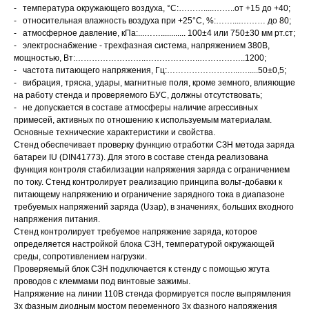
- температура окружающего воздуха, °С
:……….....……..от +15 до +40;
- относительная влажность воздуха при +25°С, %:……....……… до 8
0;
- атмосферное давление, кПа:...……............ 100±4 или 750±30 мм рт.ст;
- электроснабжение - трехфазная система, напряжением 380В,
мощностью, Вт:……………………..………………..……………..1200;
- частота питающего напряжения, Гц:……………………...….....50±0,5;
- вибрация, тряска, удары, магнитные поля, кроме земного, влияющие
на работу стенда и проверяемого БУС, должны отсутствовать;
- не допускается в составе атмосферы наличие агрессивных
примесей, активных по отношению к используемым материалам.
О
сновные технические характеристики и свойства.
Стенд обеспечивает проверку функцию отработки СЗН метода заряда
батареи IU (DIN41773). Для этого в составе стенда реализована
функция контроля стабилизации напряжения заряда с ограничением
по току. Стенд контролирует реализацию принципа вольт-добавки к
питающему напряжению и ограничение зарядного тока в диапазоне
требуемых напряжений заряда (Uзар), в значениях, больших входного
напряжения питания.
Стенд контролирует требуемое напряжение заряда, которое
определяется настройкой блока СЗН, температурой окружающей
среды, сопротивлением нагрузки.
Проверяемый блок СЗН подключается к стенду с помощью жгута
проводов с клеммами под винтовые зажимы.
Напряжение на линии 110В стенда формируется после выпрямления
3х фазным диодным мостом переменного 3х фазного напряжения