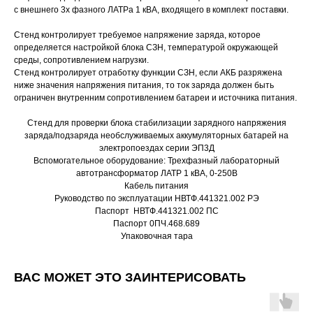
с внешнего 3х фазного ЛАТРа 1 кВА, входящего в комплект поставки.
Стенд контролирует требуемое напряжение заряда, которое
определяется настройкой блока СЗН, температурой окружающей
среды, сопротивлением нагрузки.
Стенд контролирует отработку функции СЗН, если АКБ разряжена
ниже значения напряжения питания, то ток заряда должен быть
ограничен внутренним сопротивлением батареи и источника питания.
Стенд для проверки блока стабилизации зарядного напряжения
заряда/подзаряда необслуживаемых аккумуляторных батарей на
электропоездах серии ЭП3Д
Вспомогательное оборудование: Трехфазный лабораторный
автотрансформатор ЛАТР 1 кВА, 0-250В
Кабель питания
Руководство по эксплуатации НВТФ.441321.002 РЭ
Паспорт НВТФ.441321.002 ПС
Паспорт 0ПЧ.468.689
Упаковочная тара
ВАС МОЖЕТ ЭТО ЗАИНТЕРИСОВАТЬ