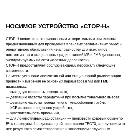
НОСИМОЕ УСТРОЙСТВО «СТОР-Н»
СТОР-Н является интегрированным измерительным комплексом,
предназначенным для проведения плановых регламентных работ и
оперативного обнаружения неисправностей для всех типов
локомотивных и стационарных радиостанций МВ и ГМВ диапазона,
эксплуатируемых на сети железных дорог России.
СТОР-Н предоставляет обслуживающему персоналу следующие
возможности:
На месте установки локомотивной или стационарной радиостанции
провести измерения её основных параметров в МВ или ГМВ
диапазонах:
— выходную мощность передатчика;
— девиацию частоты передатчика при посылке тонального вызова;
— девиацию частоты передатчика от микрофонной трубки;
— КСВ антенно-фидерного устройства;
— чувствительность приемника,
— для локомотивных радиостанций — произвести кодовый обмен по
ВЧ с тестируемой радиостанцией в протоколе ТЕСТ3, с получением от
нее результата самотестирования и занесением полученных