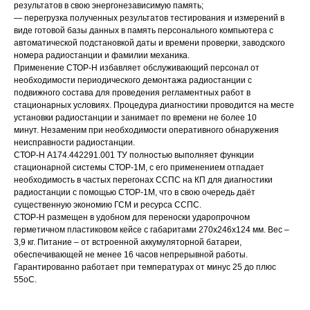
результатов в свою энергонезависимую память;
— перегрузка полученных результатов тестирования и измерений в
виде готовой базы данных в память персонального компьютера с
автоматической подстановкой даты и времени проверки, заводского
номера радиостанции и фамилии механика.
Применение СТОР-Н избавляет обслуживающий персонал от
необходимости периодического демонтажа радиостанции с
подвижного состава для проведения регламентных работ в
стационарных условиях. Процедура диагностики проводится на месте
установки радиостанции и занимает по времени не более 10
минут. Незаменим при необходимости оперативного обнаружения
неисправности радиостанции.
СТОР-Н А174.442291.001 ТУ полностью выполняет функции
стационарной системы СТОР-1М, с его применением отпадает
необходимость в частых перегонах ССПС на КП для диагностики
радиостанции с помощью СТОР-1М, что в свою очередь даёт
существенную экономию ГСМ и ресурса ССПС.
СТОР-Н размещен в удобном для переноски ударопрочном
герметичном пластиковом кейсе с габаритами 270х246х124 мм. Вес –
3,9 кг. Питание – от встроенной аккумуляторной батареи,
обеспечивающей не менее 16 часов непрерывной работы.
Гарантированно работает при температурах от минус 25 до плюс
55оС.