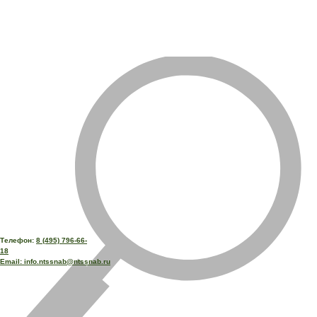
<
Дефектоскопы и
прочие приборы
Диагностическое
оборудование
Средства малой
механизации
Средства диагностики
связи
Программно-
аппаратные комплексы
КАТАЛОГ
Телефон:
8 (495) 796-66-
18
Email: info.ntssnab@ntssnab.ru